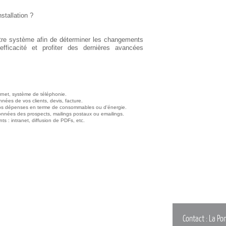
stallation ?
otre système afin de déterminer les changements
fficacité et profiter des dernières avancées
ernet, système de téléphonie.
nnées de vos clients, devis, facture.
 vos dépenses en terme de consommables ou d'énergie.
onnées des prospects, mailings postaux ou emailings.
nts : intranet, diffusion de PDFs, etc.
Contact :
La Po