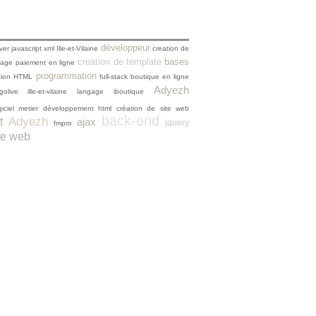
développeur
ver
javascript
xml
Ille-et-Vilaine
creation de
creation de template
bases
gage
paiement en ligne
programmation
ation HTML
full-stack
boutique en ligne
Adyezh
golive
ille-et-vilaine
langage
iboutique
giciel metier
développement
html
création de site web
back-end
Adyezh
t
ajax
jquery
fmpro
te web