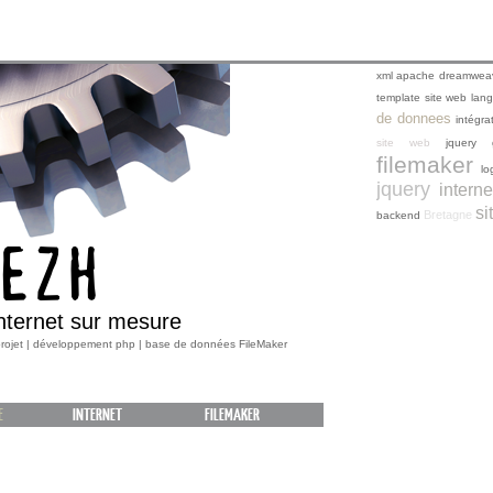
xml
apache
dreamwea
template
site web
lan
de donnees
intégr
site web
jquery
filemaker
lo
jquery
interne
si
Bretagne
backend
EZH
internet sur mesure
 projet | développement php | base de données FileMaker
E
INTERNET
FILEMAKER