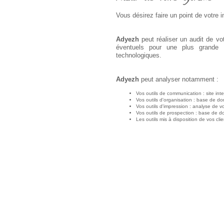
Vous désirez faire un point de votre in
Adyezh
peut réaliser un audit de v
éventuels pour une plus grande e
technologiques.
Adyezh
peut analyser notamment :
Vos outils de communication : site int
Vos outils d'organisation : base de do
Vos outils d'impression : analyse de
Vos outils de prospection : base de d
Les outils mis à disposition de vos clie