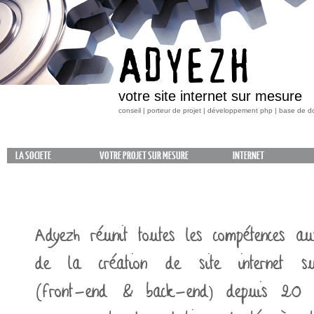
ADYEZH
votre site internet sur mesure
conseil | porteur de projet | développement php | base de 
LA SOCIETE
VOTRE PROJET SUR MESURE
INTERNET
Adyezh réunit toutes les compétences au
de la
création de site internet
s
(front-end & back-end)
depuis 20 a