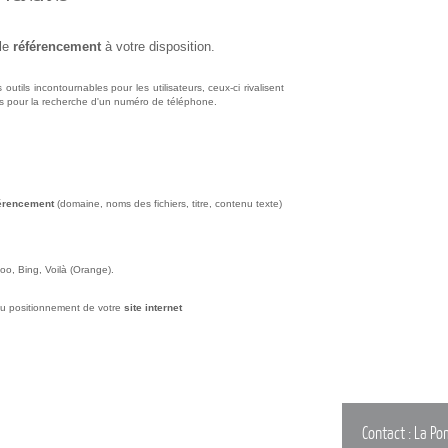
 le
référencement
à votre disposition.
utils incontournables pour les utilisateurs, ceux-ci rivalisent
s pour la recherche d'un numéro de téléphone.
érencement
(domaine, noms des fichiers, titre, contenu texte)
oo, Bing, Voilà (Orange).
du positionnement de votre
site internet
Contact :
La Po