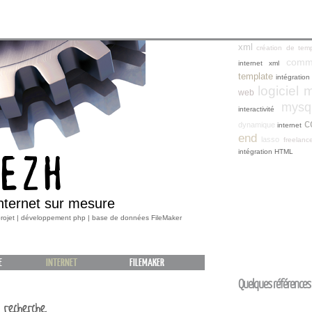
xml
création de temp
comm
internet
xml
template
intégratio
logiciel 
web
mysq
interactivité
c
dynamique
internet
end
lasso
freelanc
intégration HTML
EZH
internet sur mesure
 projet | développement php | base de données FileMaker
E
INTERNET
FILEMAKER
Quelques références 
echerche