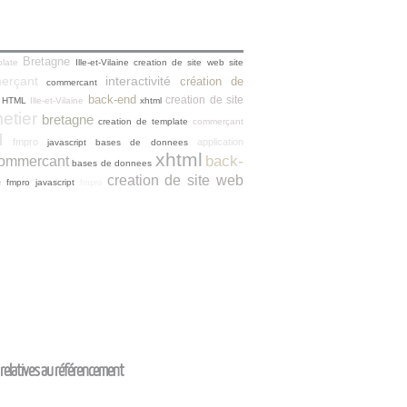
Bretagne
late
Ille-et-Vilaine
creation de site web
site
erçant
interactivité
création de
commercant
back-end
creation de site
n HTML
Ille-et-Vilaine
xhtml
metier
bretagne
creation de template
commerçant
l
fmpro
application
javascript
bases de donnees
xhtml
back-
ommercant
bases de donnees
creation de site web
e
fmpro
javascript
fmpro
relatives au référencement