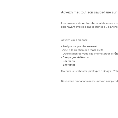
Adyezh met tout son savoir-faire sur
Les
moteurs de recherche
sont devenus des o
dorénavant avec les pages jaunes ou blanche
Adyezh vous propose :
- Analyse de
positionnement
- Aide à la création des
mots clefs
- Optimisation de votre site internet pour le
réf
-
Campagne AdWords
-
Sitemaps
-
Backlinks
Moteurs de recherche privilégiés : Google, Yah
Nous vous proposons aussi un bilan complet 